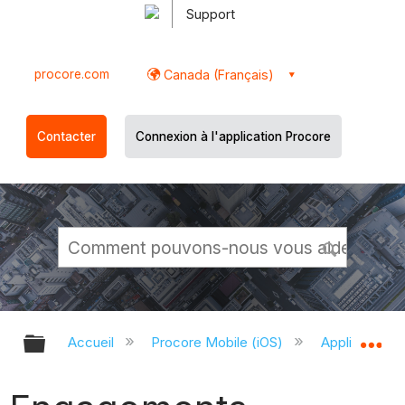
Support
procore.com
Canada (Français)
Contacter
Connexion à l'application Procore
Développer/réduire la hiérarchie g
Dé
Accueil
Procore Mobile (iOS)
Application P