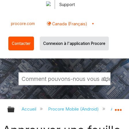
Support
procore.com
Canada (Français)
Contacter
Connexion à l'application Procore
Développer/réduire la hiérarchie g
Dé
Accueil
Procore Mobile (Android)
Applicati