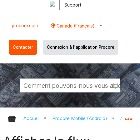
Support
procore.com
Canada (Français)
Contacter
Connexion à l'application Procore
Développer/réduire la hiérarchie g
Dé
Accueil
Procore Mobile (Android)
Applicati