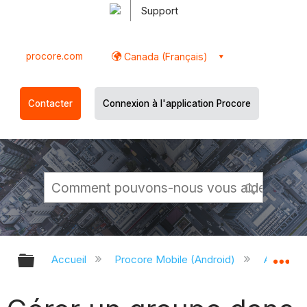
Support
procore.com
Canada (Français)
Contacter
Connexion à l'application Procore
Développer/réduire la hiérarchie g
Dé
Accueil
Procore Mobile (Android)
Applicati