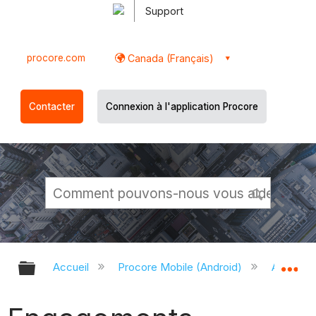
Support
procore.com
Canada (Français)
Contacter
Connexion à l'application Procore
Développer/réduire la hiérarchie g
Dé
Accueil
Procore Mobile (Android)
Applicati