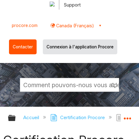
Support
procore.com
Canada (Français)
Contacter
Connexion à l'application Procore
Développer/réduire la hiérarchie g
Dé
Accueil
Certification Procore
Certi