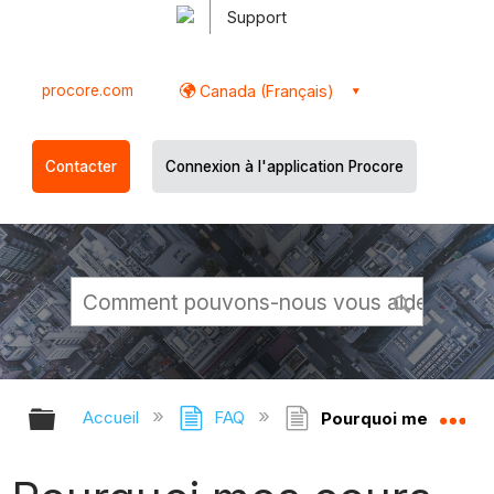
Support
procore.com
Canada (Français)
Contacter
Connexion à l'application Procore
Développer/réduire la hiérarchie g
Dé
Accueil
FAQ
Pourquoi mes cours n