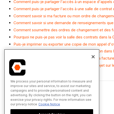
Comment puis-je partager l'accès à un espace d'appels d'
Comment puis-je partager l'accès à une salle de contrat d
Comment savoir si ma facture ou mon ordre de changement
Comment savoir si une demande de renseignements que j'
Comment soumettre des ordres de changement et des fact
Pourquoi ne puis-je pas voir la salle des contrats dans la 
Puis-je imprimer ou exporter une copie de mon appel d'o
Puis-je inclure des déductions dans ma soumission dans 
Puis-je modifier mon ordre de changement ou ma facture 
Quand recevrai-je des courriels concernant le projet sur l
We process your personal information to measure and
improve our sites and service, to assist our marketing
campaigns and to provide personalised content and
advertising. By clicking the button on the right, you can
exercise your privacy rights. For more information see
our privacy notice
Cookie Notice