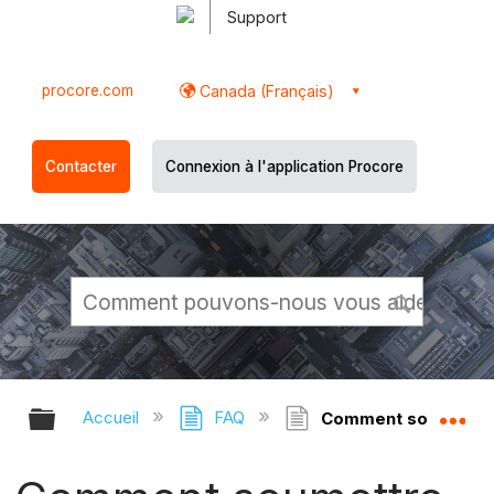
Support
procore.com
Canada (Français)
Contacter
Connexion à l'application Procore
Développer/réduire la hiérarchie g
Dé
Accueil
FAQ
Comment soumettre d