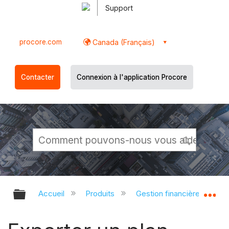
Support
procore.com
Canada (Français)
Contacter
Connexion à l'application Procore
Développer/réduire la hiérarchie g
Dé
Accueil
Produits
Gestion financière du porte