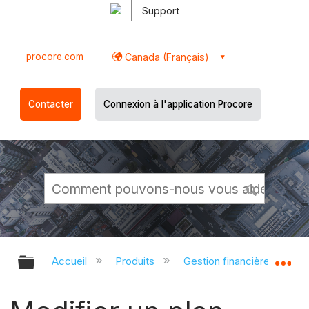
Support
procore.com
Canada (Français)
Contacter
Connexion à l'application Procore
Développer/réduire la hiérarchie g
Dé
Accueil
Produits
Gestion financière du porte