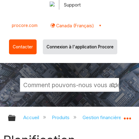
Support
procore.com
Canada (Français)
Contacter
Connexion à l'application Procore
Développer/réduire la hiérarchie g
Dé
Accueil
Produits
Gestion financière du porte