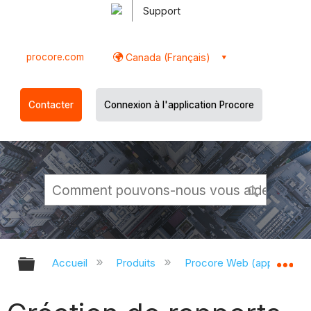
Support
procore.com
Canada (Français)
Contacter
Connexion à l'application Procore
Développer/réduire la hiérarchie g
Dé
Accueil
Produits
Procore Web (app.proco