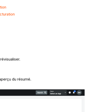
tion
cturation
évisualiser.
 aperçu du résumé.