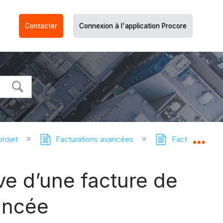
Contacter
Connexion à l'application Procore
projet
Facturations avancées
Facturations pr
Dév
ive d’une facture de
vancée