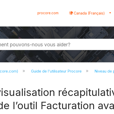
procore.com
Canada (Français)
globale
ocore.com)
Guide de l'utilisateur Procore
Niveau de 
visualisation récapitulat
 de l’outil Facturation a