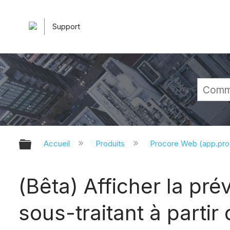
Support
Développer/réduire la hiérarchie 
Accueil
Produits
Procore Web (app.pr
(Bêta) Afficher la pré
sous-traitant à partir