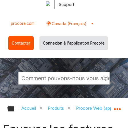
Support
procore.com
Canada (Français)
Contacter
Connexion à l'application Procore
Développer/réduire la hiérarchie g
Dé
Accueil
Produits
Procore Web (app.proco