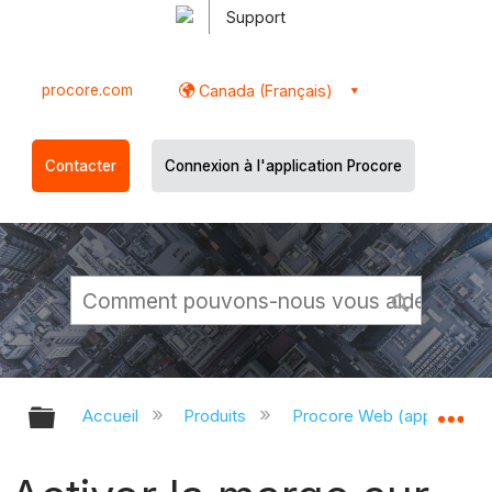
Support
procore.com
Canada (Français)
Contacter
Connexion à l'application Procore
Développer/réduire la hiérarchie g
Dé
Accueil
Produits
Procore Web (app.proco