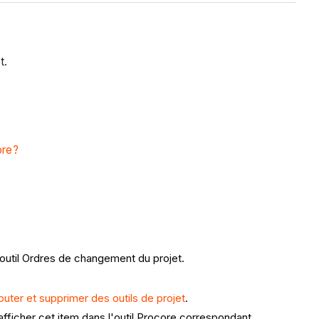
t.
ore?
'outil Ordres de changement du projet.
outer et supprimer des outils de projet
.
fficher cet item dans l'outil Procore correspondant.