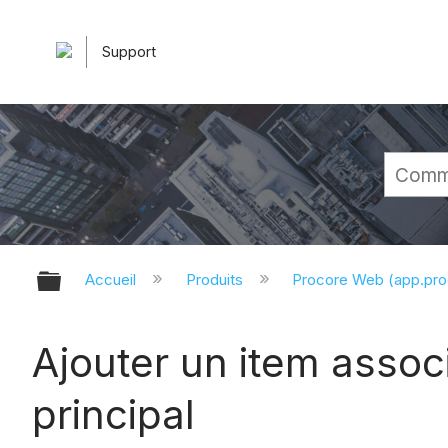
Support
Développer/réduire la hiérarchie 
Accueil
Produits
Procore Web (app.pr
Ajouter un item assoc
principal