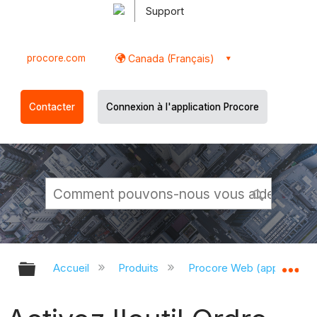
Support
procore.com
Canada (Français)
Contacter
Connexion à l'application Procore
Développer/réduire la hiérarchie g
Dé
Accueil
Produits
Procore Web (app.proco