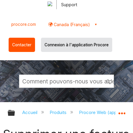
Support
procore.com
Canada (Français)
Contacter
Connexion à l'application Procore
Développer/réduire la hiérarchie g
Dé
Accueil
Produits
Procore Web (app.proco