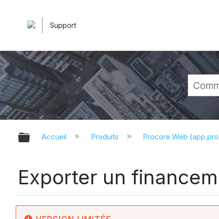
Support
Développer/réduire la hiérarchie 
Accueil
Produits
Procore Web (app.pr
Exporter un financem