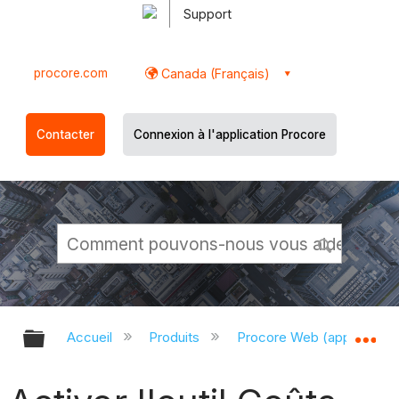
Support
procore.com
Canada (Français)
Contacter
Connexion à l'application Procore
Développer/réduire la hiérarchie g
Dé
Accueil
Produits
Procore Web (app.proco