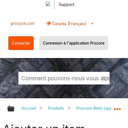
Support
procore.com
Canada (Français)
Contacter
Connexion à l'application Procore
Développer/réduire la hiérarchie g
Dé
Accueil
Produits
Procore Web (app.proco