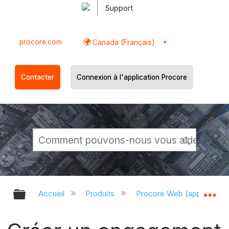
Support
procore.com
Canada (Français)
Contacter
Connexion à l'application Procore
Développer/réduire la hiérarchie g
Dé
Accueil
Produits
Procore Web (app.proco