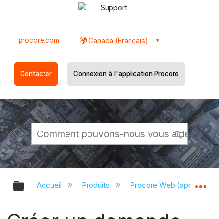
Support
procore.com
Canada (Français)
Contacter
Connexion à l'application Procore
Développer/réduire la hiérarchie g
Dé
Accueil
Produits
Procore Web (app.proco