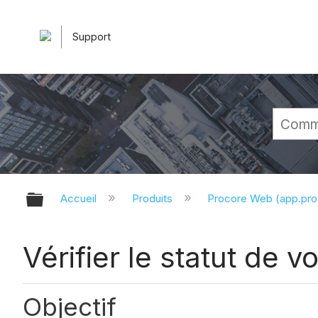
Support
Développer/réduire la hiérarchie 
Accueil
Produits
Procore Web (app.pr
Vérifier le statut de 
Objectif