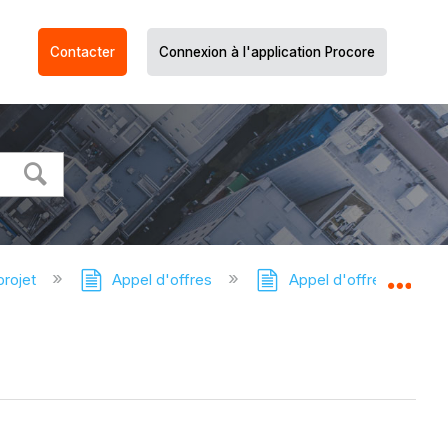
Contacter
Connexion à l'application Procore
projet
Appel d'offres
Appel d'offres - Tutori
Dév