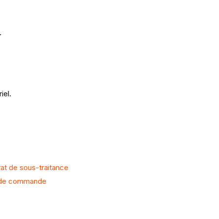
.
iel.
rat de sous-traitance
on de commande