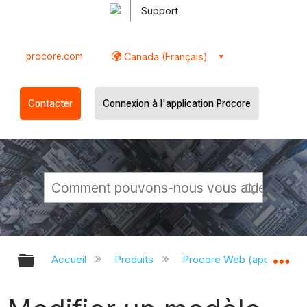
Support
procore.com
Canada (Français)
Contacter
Connexion à l'application Procore
Développer/réduire la hiérarchie g
Dé
Accueil
Produits
Procore Web (app.proco