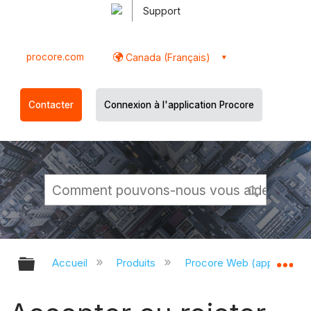
Support
procore.com
Canada (Français)
Contacter
Connexion à l'application Procore
Développer/réduire la hiérarchie g
Dé
Accueil
Produits
Procore Web (app.proco