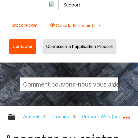
Support
procore.com
Canada (Français)
Contacter
Connexion à l'application Procore
Développer/réduire la hiérarchie g
Dé
Accueil
Produits
Procore Web (app.proco