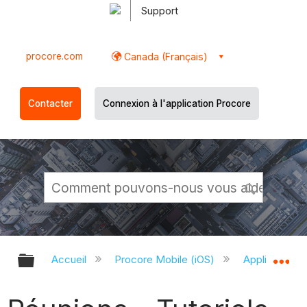
Support
procore.com
Canada (Français)
Contacter
Connexion à l'application Procore
Développer/réduire la hiérarchie g
Dé
Accueil
Procore Mobile (iOS)
Application P