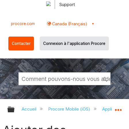
Support
procore.com
Canada (Français)
Contacter
Connexion à l'application Procore
Développer/réduire la hiérarchie g
Dé
Accueil
Procore Mobile (iOS)
Application P