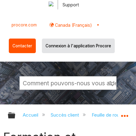
Support
procore.com
Canada (Français)
Contacter
Connexion à l'application Procore
Développer/réduire la hiérarchie g
Dé
Accueil
Succès client
Feuille de route d’i