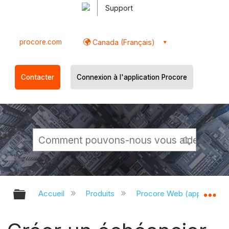
Support
procore.com
Canada (Français)
Contacter
Connexion à l'application Procore
Développer/réduire la hiérarchie g
Dé
Accueil
Produits
Procore Web (app.proco