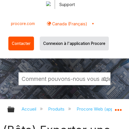
Support
procore.com
Canada (Français)
Contacter
Connexion à l'application Procore
Développer/réduire la hiérarchie g
Dé
Accueil
Produits
Procore Web (app.proco