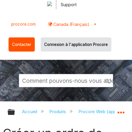
Support
procore.com
Canada (Français)
Contacter
Connexion à l'application Procore
Développer/réduire la hiérarchie g
Dé
Accueil
Produits
Procore Web (app.proco