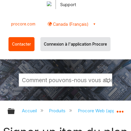
Support
procore.com
Canada (Français)
Contacter
Connexion à l'application Procore
Développer/réduire la hiérarchie g
Dé
Accueil
Produits
Procore Web (app.proco