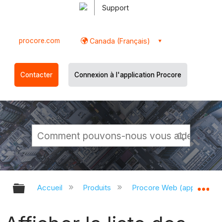
Support
procore.com
Canada (Français)
Contacter
Connexion à l'application Procore
Développer/réduire la hiérarchie g
Dé
Accueil
Produits
Procore Web (app.proco