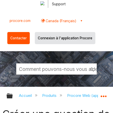
Support
procore.com
Canada (Français)
Contacter
Connexion à l'application Procore
Développer/réduire la hiérarchie g
Dé
Accueil
Produits
Procore Web (app.proco