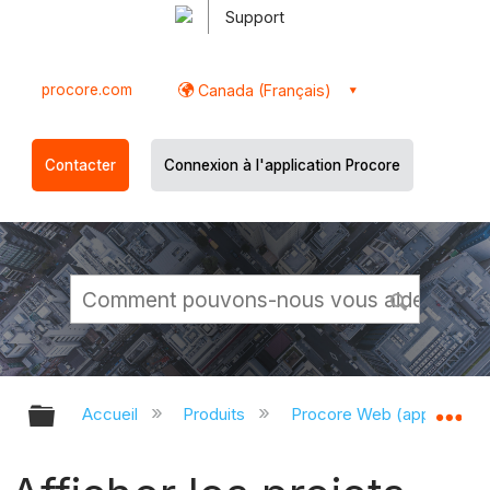
Support
procore.com
Canada (Français)
Contacter
Connexion à l'application Procore
Développer/réduire la hiérarchie g
Dé
Accueil
Produits
Procore Web (app.proco