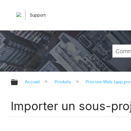
Support
Développer/réduire la hiérarchie 
Accueil
Produits
Procore Web (app.pr
Importer un sous-pro