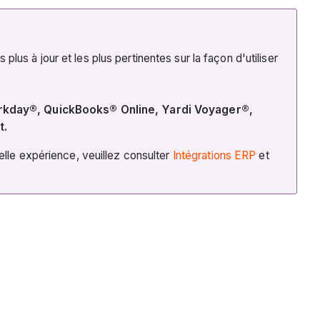
us à jour et les plus pertinentes sur la façon d'utiliser
orkday®, QuickBooks® Online, Yardi Voyager®,
t.
elle expérience, veuillez consulter
Intégrations ERP
et