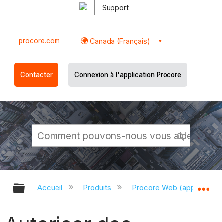
Support
procore.com
Canada (Français)
Contacter
Connexion à l'application Procore
Développer/réduire la hiérarchie g
Dé
Accueil
Produits
Procore Web (app.proco