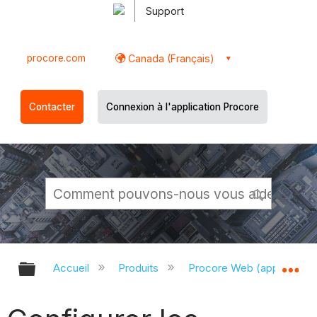
Support
procore.com
Canada (Français)
Contacter
Connexion à l'application Procore
Développer/réduire la hiérarchie g
Dé
Accueil
Produits
Procore Web (app.proco