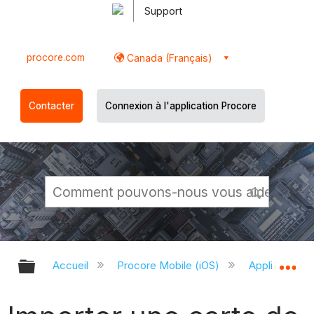
Support
procore.com
Canada (Français)
Contacter
Connexion à l'application Procore
Développer/réduire la hiérarchie g
Dé
Accueil
Procore Mobile (iOS)
Application P