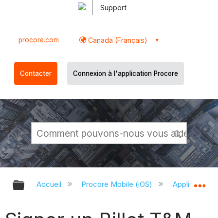
Support
procore.com
Canada (Français)
Contacter
Connexion à l'application Procore
Développer/réduire la hiérarchie g
Dé
Accueil
Procore Mobile (iOS)
Application P