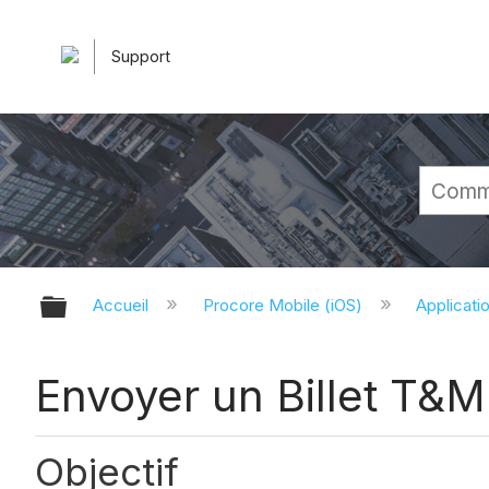
Support
Développer/réduire la hiérarchie 
Accueil
Procore Mobile (iOS)
Applicati
Envoyer un Billet T&M
Objectif