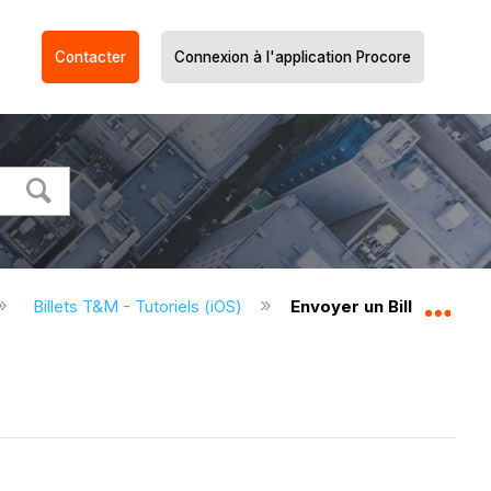
Contacter
Connexion à l'application Procore
Billets T&M - Tutoriels (iOS)
Envoyer un Billet T&M (i
Dév