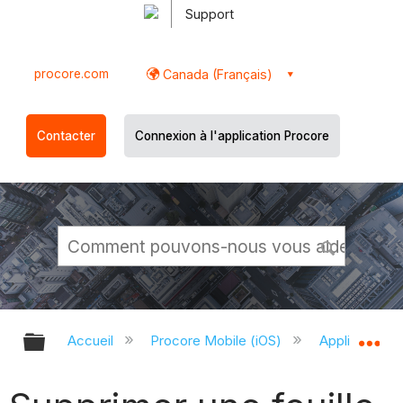
Support
procore.com
Canada (Français)
Contacter
Connexion à l'application Procore
Développer/réduire la hiérarchie g
Dé
Accueil
Procore Mobile (iOS)
Application P