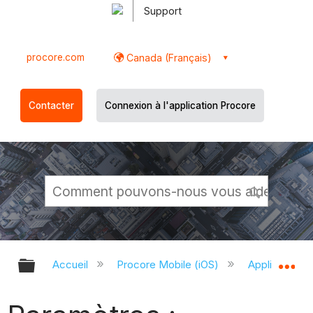
Support
procore.com
Canada (Français)
Contacter
Connexion à l'application Procore
Développer/réduire la hiérarchie g
Dé
Accueil
Procore Mobile (iOS)
Application P