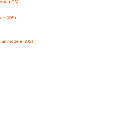
ette (iOS)
le (iOS)
c un modèle (iOS)