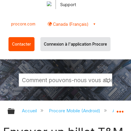
Support
procore.com
Canada (Français)
Contacter
Connexion à l'application Procore
Développer/réduire la hiérarchie g
Dé
Accueil
Procore Mobile (Android)
Applicati