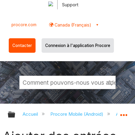
Support
procore.com
Canada (Français)
Contacter
Connexion à l'application Procore
Développer/réduire la hiérarchie g
Dé
Accueil
Procore Mobile (Android)
Applicati