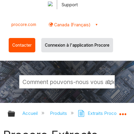
Support
procore.com
Canada (Français)
Contacter
Connexion à l'application Procore
Développer/réduire la hiérarchie g
Dé
Accueil
Produits
Extraits Procore